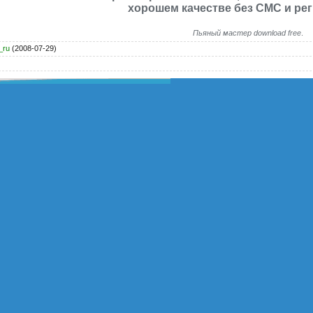
хорошем качестве без СМС и рег
Пьяный мастер download free
.
_ru
(2008-07-29)