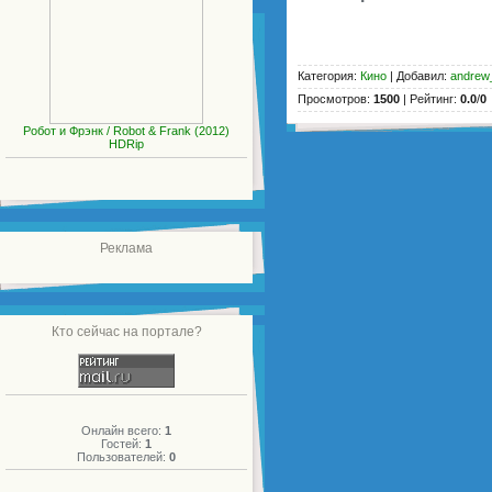
Категория
:
Кино
|
Добавил
:
andrew
Просмотров
:
1500
|
Рейтинг
:
0.0
/
0
Робот и Фрэнк / Robot & Frank (2012)
HDRip
Реклама
Кто сейчас на портале?
Онлайн всего:
1
Гостей:
1
Пользователей:
0