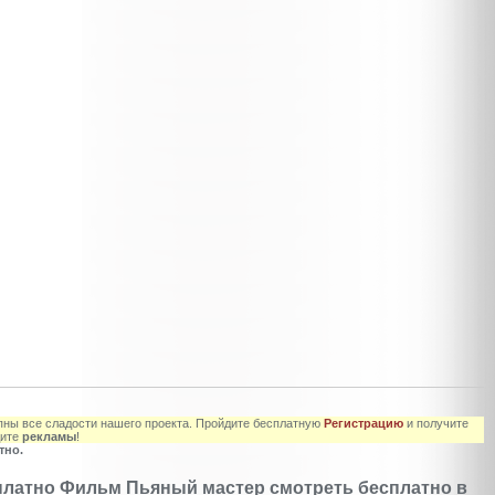
ны все сладости нашего проекта. Пройдите бесплатную
Регистрацию
и получите
дите
рекламы
!
тно.
платно Фильм Пьяный мастер смотреть бесплатно в