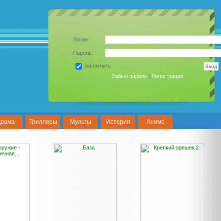
Логин:
Пароль:
запомнить
Забыл пароль
|
Регистрация
рама
Триллеры
Мульты
История
Аниме