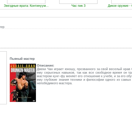
Звездные врата: Континуум...
Час пик 3
Дикое оружие - 
тер
Пьяный мастер
Описание:
Джеки Чан играет юношу, прозванного за свой веселый нрав 
ему серьезных навыков, так как все свободное время он тр
мастером кунг–фу меняет его отношение к учебе, и за его об
ему глубокие знания техники и философии одного из самых 
непобедимого мастера.