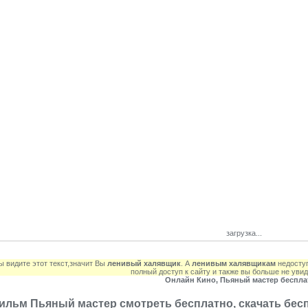
загрузка...
 видите этот текст,значит Вы
ленивый халявщик
. А
ленивым халявщикам
недоступ
полный доступ к сайту и также вы больше не уви
Онлайн Кино, Пьяный мастер беспла
ильм Пьяный мастер смотреть бесплатно, скачать бес