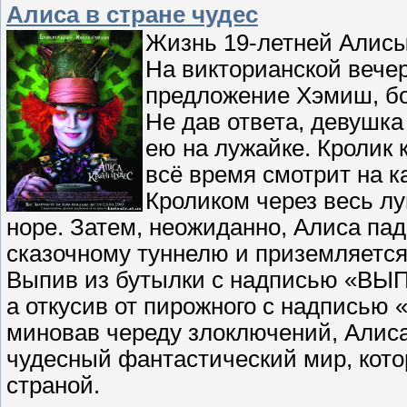
Алиса в стране чудес
Жизнь 19-летней Алисы
На викторианской вечер
предложение Хэмиш, бог
Не дав ответа, девушка
ею на лужайке. Кролик к
всё время смотрит на 
Кроликом через весь луг
норе. Затем, неожиданно, Алиса пад
сказочному туннелю и приземляется
Выпив из бутылки с надписью «ВЫП
а откусив от пирожного с надпись
миновав череду злоключений, Алиса
чудесный фантастический мир, кот
страной.