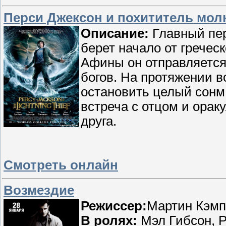
Перси Джексон и похититель мол
Описание:
Главный пер
берет начало от гречес
Афины он отправляется
богов. На протяжении 
остановить целый сонм 
встреча с отцом и ора
друга.
Смотреть онлайн
Возмездие
Режиссер:
Мартин Кэм
В ролях:
Мэл Гибсон, Р