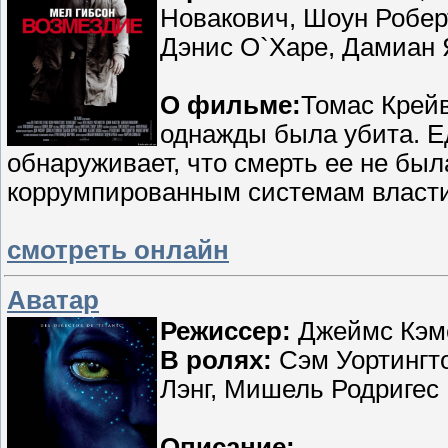
Новакович, Шоун Робер
Дэнис О`Харе, Дамиан 
О фильме:
Томас Крейв
однажды была убита. Е
обнаруживает, что смерть ее не был
коррумпированным системам власти
смотреть онлайн
Аватар
Режиссер:
Джеймс Кэм
В ролях:
Сэм Уортингто
Лэнг, Мишель Родригес
Описание: