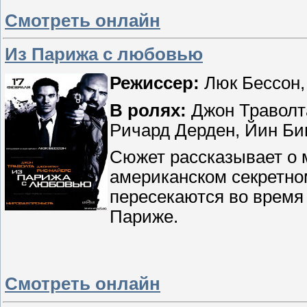
Смотреть онлайн
Из Парижа с любовью
Режиссер:
Люк Бессон,
В ролях:
Джон Траволта
Ричард Дерден, Йин Би
Сюжет рассказывает о 
американском секретном
пересекаются во время
Париже.
Смотреть онлайн