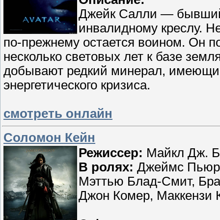
Джейк Салли — бывший 
инвалидному креслу. Н
по-прежнему остается воином. Он п
несколько световых лет к базе земл
добывают редкий минерал, имеющий
энергетического кризиса.
смотреть онлайн
Соломон Кейн
Режиссер:
Майкл Дж. Б
В ролях:
Джеймс Пьюрф
Мэттью Блад-Смит, Бра
Джон Комер, Маккензи 