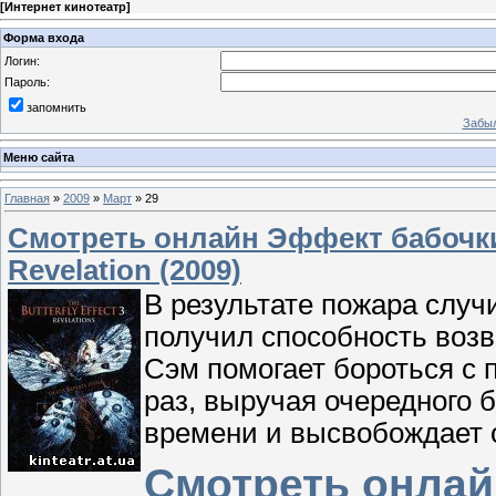
[
Интернет кинотеатр
]
Форма входа
Логин:
Пароль:
запомнить
Забыл
Меню сайта
Главная
»
2009
»
Март
»
29
Смотреть онлайн Эффект бабочки 3
Revelation (2009)
В результате пожара случ
получил способность возв
Сэм помогает бороться с 
раз, выручая очередного 
времени и высвобождает 
Смотреть онлай